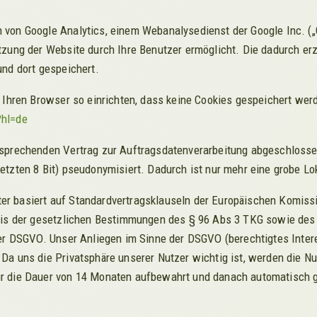
 von Google Analytics, einem Webanalysedienst der Google Inc. (
tzung der Website durch Ihre Benutzer ermöglicht. Die dadurch e
und dort gespeichert.
 Ihren Browser so einrichten, dass keine Cookies gespeichert wer
?hl=de
sprechenden Vertrag zur Auftragsdatenverarbeitung abgeschlossen
etzten 8 Bit) pseudonymisiert. Dadurch ist nur mehr eine grobe Lo
 basiert auf Standardvertragsklauseln der Europäischen Komission
sis der gesetzlichen Bestimmungen des § 96 Abs 3 TKG sowie des Ar
der DSGVO. Unser Anliegen im Sinne der DSGVO (berechtigtes Inter
Da uns die Privatsphäre unserer Nutzer wichtig ist, werden die N
r die Dauer von 14 Monaten aufbewahrt und danach automatisch g