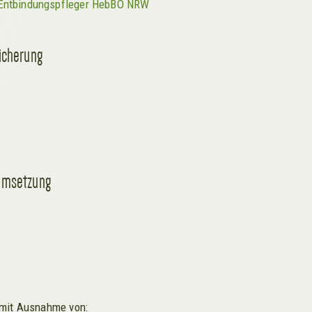
Entbindungspfleger HebBO NRW
icherung
 Umsetzung
 mit Ausnahme von: